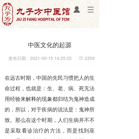
T
o
g
g
l
e
中医文化的起源
n
a
发布日期：2021-09-15 14:25:25
2359
v
i
g
在远古时期，中国的先民习惯把人的生
a
t
命过程，也就是：生、老、病、死无法
i
o
用经验来解释的现象都归结为鬼神造成
n
的，所以，对于疾病的说法是：鬼神所
致。那么在这个时期，人们生病并不不
是采取看诊治疗的方法，而是找到巫