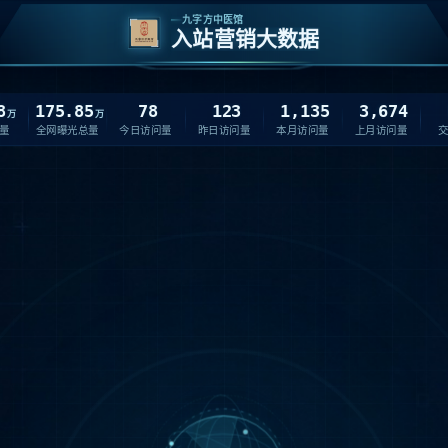
九字方中医馆
入站营销大数据
8
175.85
78
123
1,135
3,674
万
万
量
全网曝光总量
今日访问量
昨日访问量
本月访问量
上月访问量