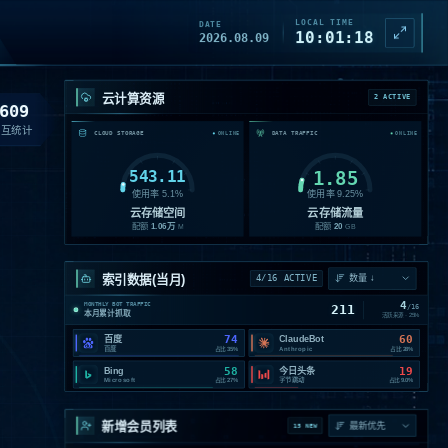
LOCAL TIME
DATE
10:01:20
2026.08.09
云计算资源
2 ACTIVE
609
交互统计
CLOUD STORAGE
DATA TRAFFIC
ONLINE
ONLINE
543.11
1.85
使用率
5.1
%
使用率
9.25
%
云存储空间
云存储流量
配额
1.06
万
配额
20
M
GB
索引数据(当月)
4/16 ACTIVE
4
MONTHLY BOT TRAFFIC
211
/
16
本月累计抓取
活跃来源 ·
25
%
74
60
百度
ClaudeBot
百度
Anthropic
占比
35%
占比
28%
58
19
Bing
今日头条
Microsoft
字节跳动
占比
27%
占比
9.0%
*
13:56
01
新增会员列表
15 NEW
07.05
NEW MEMBER