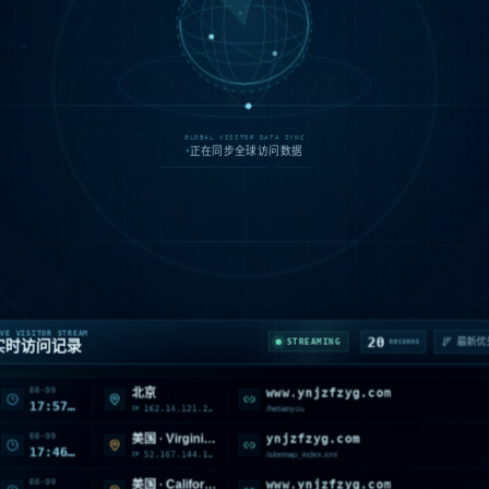
北京
55
访问量
GLOBAL VISITOR DATA SYNC
正在同步全球访问数据
08-09
ynjzfzyg.com
江苏 · 徐州
17:58:53
183.211.39.213
/lianxiwomen
IP
VE VISITOR STREAM
20
STREAMING
实时访问记录
RECORDS
08-09
www.ynjzfzyg.com
北京
17:57:12
162.14.121.252
/hetianyou
IP
08-09
ynjzfzyg.com
美国 · VirginiaBoydton
17:46:13
52.167.144.158
/sitemap_index.xml
IP
08-09
www.ynjzfzyg.com
美国 · California · Monrovia
17:42:53
216.73.216.91
/search
IP