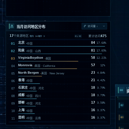
当月访问地区分布
17
475
个来源地区
累计访问
02
/
02
境内
14
海外
3
14
广州
2.95%
中国 · 广东
13
深圳
2.74%
中国 · 广东
12
重庆
2.53%
中国
12
沧州
2.53%
中国 · 河北
8
哈尔滨
1.68%
中国 · 黑龙江
7
潍坊
1.47%
中国 · 山东
01
LI
02
03
04