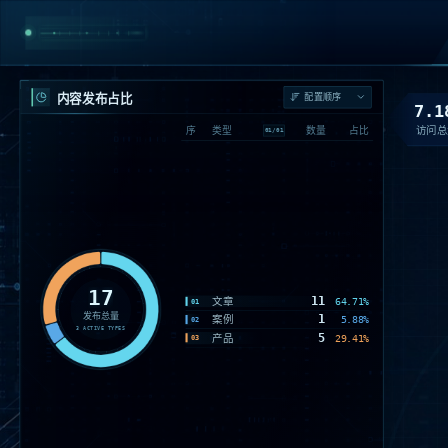
内容发布占比
7.1
访问总
序
类型
数量
占比
01
/
01
17
11
文章
64.71%
01
发布总量
1
案例
5.88%
02
3
ACTIVE TYPES
5
产品
29.41%
03