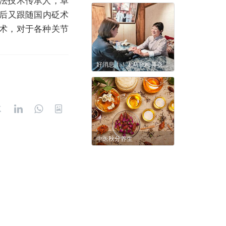
，后又跟随国内砭术
术，对于各种关节
好消息！！！马晓梅鼻炎专家到九字方中医馆坐诊啦！！!
中医秋分养生