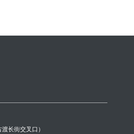
云南省昆明市官渡区官渡古镇步行街中段（九转花街与古渡长街交叉口）  